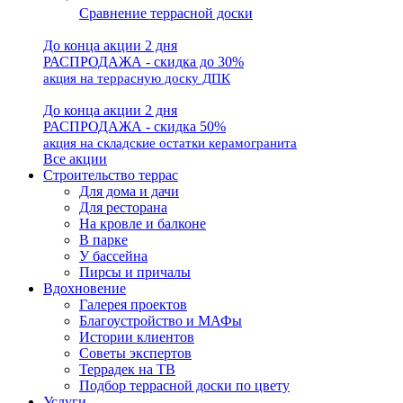
Сравнение террасной доски
До конца акции 2 дня
РАСПРОДАЖА - скидка до 30%
акция на террасную доску ДПК
До конца акции 2 дня
РАСПРОДАЖА - скидка 50%
акция на складские остатки керамогранита
Все акции
Строительство террас
Для дома и дачи
Для ресторана
На кровле и балконе
В парке
У бассейна
Пирсы и причалы
Вдохновение
Галерея проектов
Благоустройство и МАФы
Истории клиентов
Советы экспертов
Террадек на ТВ
Подбор террасной доски по цвету
Услуги