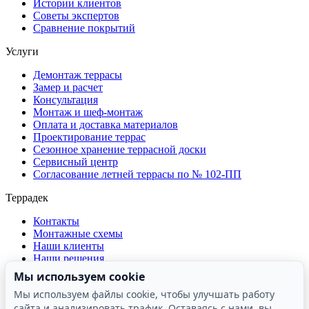
Истории клиентов
Советы экспертов
Сравнение покрытий
Услуги
Демонтаж террасы
Замер и расчет
Консультация
Монтаж и шеф-монтаж
Оплата и доставка материалов
Проектирование террас
Сезонное хранение террасной доски
Сервисный центр
Согласование летней террасы по № 102-ПП
Террадек
Контакты
Монтажные схемы
Наши клиенты
Наши решения
О компании
Мы используем cookie
Отзывы о компании
Мы используем файлы cookie, чтобы улучшать работу
Производство
сайта и анализировать трафик. Оставаясь с нами, вы
Реквизиты