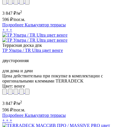
2
3 847
₽/м
596
₽/пог.м.
Подробнее
Калькулятор
террасы
+
+
+
Террасная доска дпк
ТР Ультра / TR Ultra цвет венге
двусторонняя
для дома и дачи
Цена действительна при покупке в комплектации с
оригинальными клеммами TERRADECK
Цвет:
венге
2
3 847
₽/м
596
₽/пог.м.
Подробнее
Калькулятор
террасы
+
+
+