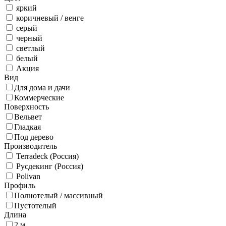
яркий
коричневый / венге
серый
черный
светлый
белый
Акция
Вид
Для дома и дачи
Коммерческие
Поверхность
Вельвет
Гладкая
Под дерево
Производитель
Terradeck (Россия)
Русдекинг (Россия)
Polivan
Профиль
Полнотелый / массивный
Пустотелый
Длина
2 м