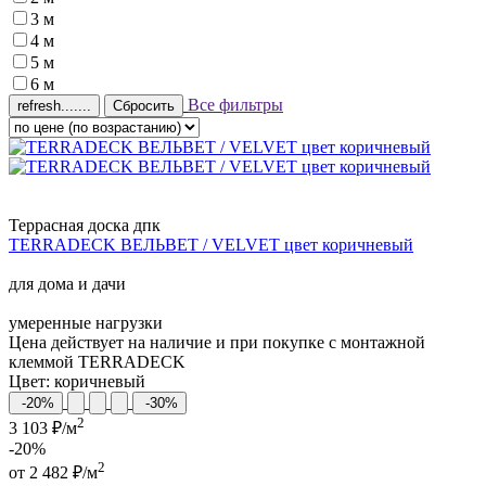
3 м
4 м
5 м
6 м
Все фильтры
Сбросить
Террасная доска дпк
TERRADECK ВЕЛЬВЕТ / VELVET цвет коричневый
для дома и дачи
умеренные нагрузки
Цена действует на наличие и при покупке с монтажной
клеммой TERRADECK
Цвет:
коричневый
-20%
-30%
2
3 103 ₽/м
-20%
2
от
2 482
₽/м