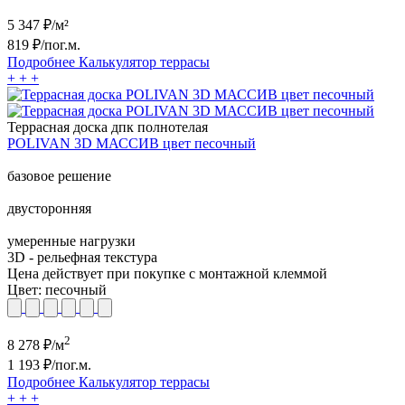
5 347
₽/м²
819
₽/пог.м.
Подробнее
Калькулятор
террасы
+
+
+
Террасная доска дпк полнотелая
POLIVAN 3D МАССИВ цвет песочный
базовое решение
двусторонняя
умеренные нагрузки
3D - рельефная текстура
Цена действует при покупке с монтажной клеммой
Цвет:
песочный
2
8 278
₽/м
1 193
₽/пог.м.
Подробнее
Калькулятор
террасы
+
+
+