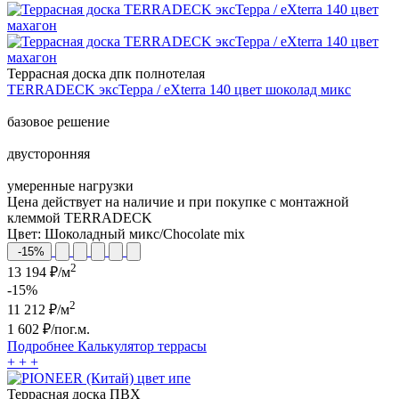
Террасная доска дпк полнотелая
TERRADECK эксТерра / eXterra 140 цвет шоколад микс
базовое решение
двусторонняя
умеренные нагрузки
Цена действует на наличие и при покупке с монтажной
клеммой TERRADECK
Цвет:
Шоколадный микс/Chocolate mix
-15%
2
13 194 ₽/м
-15%
2
11 212
₽/м
1 602
₽/пог.м.
Подробнее
Калькулятор
террасы
+
+
+
Террасная доска ПВХ