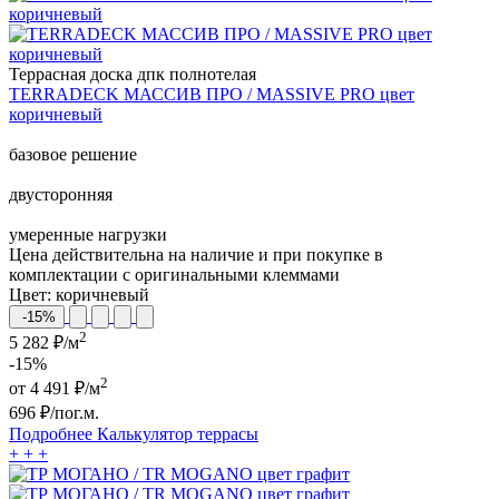
Террасная доска дпк полнотелая
TERRADECK МАССИВ ПРО / MASSIVE PRO цвет
коричневый
базовое решение
двусторонняя
умеренные нагрузки
Цена действительна на наличие и при покупке в
комплектации с оригинальными клеммами
Цвет:
коричневый
-15%
2
5 282 ₽/м
-15%
2
от
4 491
₽/м
696
₽/пог.м.
Подробнее
Калькулятор
террасы
+
+
+