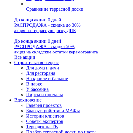
Сравнение террасной доски
До конца акции 0 дней
РАСПРОДАЖА - скидка до 30%
акция на террасную доску ДПК
До конца акции 0 дней
РАСПРОДАЖА - скидка 50%
акция на складские остатки керамогранита
Все акции
Строительство террас
Для дома и дачи
Для ресторана
На кровле и балконе
В парке
У бассейна
Пирсы и причалы
Вдохновение
Галерея проектов
Благоустройство и МАФы
Истории клиентов
Советы экспертов
Террадек на ТВ
Подбор террасной доски по цвету