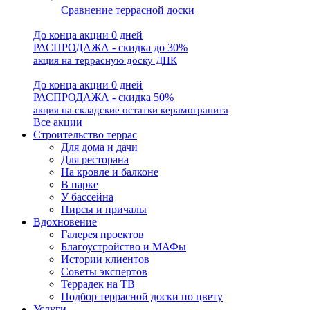
Сравнение террасной доски
До конца акции 0 дней
РАСПРОДАЖА - скидка до 30%
акция на террасную доску ДПК
До конца акции 0 дней
РАСПРОДАЖА - скидка 50%
акция на складские остатки керамогранита
Все акции
Строительство террас
Для дома и дачи
Для ресторана
На кровле и балконе
В парке
У бассейна
Пирсы и причалы
Вдохновение
Галерея проектов
Благоустройство и МАФы
Истории клиентов
Советы экспертов
Террадек на ТВ
Подбор террасной доски по цвету
Услуги