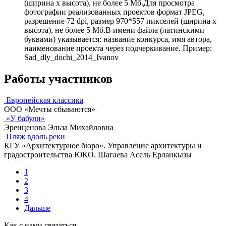
(ширина х высота), не более 5 Мб.Для просмотра
фотографии реализованных проектов формат JPEG,
разрешение 72 dpi, размер 970*557 пикселей (ширина х
высота), не более 5 Мб.В имени файла (латинскими
буквами) указывается: название конкурса, имя автора,
наименование проекта через подчеркивание. Пример:
Sad_dly_dochi_2014_Ivanov
Работы участников
Европейская классика
ООО «Мечты сбываются»
«У бабули»
Эренценова Эльза Михайловна
Пляж вдоль реки
КГУ «Архитектурное бюро». Управление архитектуры и
градостроительства ЮКО. Шагаева Асель Ерланкызы
1
2
3
4
Дальше
Как с нами связаться