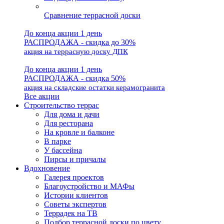
Сравнение террасной доски
До конца акции 1 день
РАСПРОДАЖА - скидка до 30%
акция на террасную доску ДПК
До конца акции 1 день
РАСПРОДАЖА - скидка 50%
акция на складские остатки керамогранита
Все акции
Строительство террас
Для дома и дачи
Для ресторана
На кровле и балконе
В парке
У бассейна
Пирсы и причалы
Вдохновение
Галерея проектов
Благоустройство и МАФы
Истории клиентов
Советы экспертов
Террадек на ТВ
Подбор террасной доски по цвету