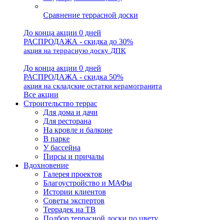
Сравнение террасной доски
До конца акции 0 дней
РАСПРОДАЖА - скидка до 30%
акция на террасную доску ДПК
До конца акции 0 дней
РАСПРОДАЖА - скидка 50%
акция на складские остатки керамогранита
Все акции
Строительство террас
Для дома и дачи
Для ресторана
На кровле и балконе
В парке
У бассейна
Пирсы и причалы
Вдохновение
Галерея проектов
Благоустройство и МАФы
Истории клиентов
Советы экспертов
Террадек на ТВ
Подбор террасной доски по цвету