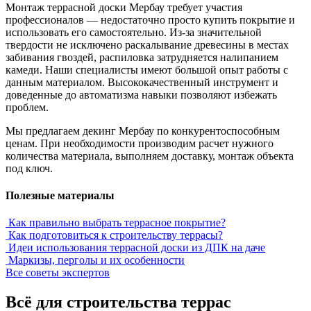
Монтаж террасной доски Мербау требует участия
профессионалов — недостаточно просто купить покрытие и
использовать его самостоятельно. Из-за значительной
твердости не исключено раскалывание древесины в местах
забивания гвоздей, распиловка затрудняется налипанием
камеди. Наши специалисты имеют большой опыт работы с
данным материалом. Высококачественный инструмент и
доведенные до автоматизма навыки позволяют избежать
проблем.
Мы предлагаем декинг Мербау по конкурентоспособным
ценам. При необходимости производим расчет нужного
количества материала, выполняем доставку, монтаж объекта
под ключ.
Полезные материалы
Как правильно выбрать террасное покрытие?
Как подготовиться к строительству террасы?
Идеи использования террасной доски из ДПК на даче
Маркизы, перголы и их особенности
Все советы экспертов
Всё для строительства террас