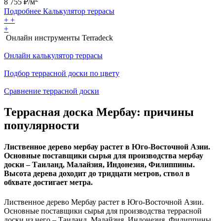
8 755
₽/м
Подробнее
Калькулятор
террасы
+
+
+
Онлайн инструменты Terradeck
Онлайн калькулятор террасы
Подбор террасной доски по цвету
Сравнение террасной доски
Террасная доска Мербау: причины
популярности
Лиственное дерево мербау растет в Юго-Восточной Азии.
Основные поставщики сырья для производства мербау
доски – Таиланд, Малайзия, Индонезия, Филиппины.
Высота дерева доходит до тридцати метров, ствол в
обхвате достигает метра.
Лиственное дерево Мербау растет в Юго-Восточной Азии.
Основные поставщики сырья для производства террасной
доски из него – Таиланд, Малайзия, Индонезия, Филиппины.