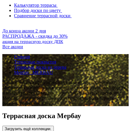
Калькулятор террасы
Подбор доски по цвету
Сравнение террасной доски
До конца акции 2 дня
РАСПРОДАЖА - скидка до 30%
акция на террасную доску ДПК
Все акции
Главная
Террасные покрытия
Террасная доска из дерева
Мербау / MERBAU
Наша компания предлагает высококачественный декинг
Мербау для изготовления террас, настилов различной формы
и конфигурации. Твердая, с красивой текстурой древесина
Мербау – отличное решение для покрытия пола веранд,
беседок, причалов, патио.
Террасная доска Мербау