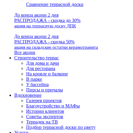
Сравнение террасной доски
До конца акции 2 дня
РАСПРОДАЖА - скидка до 30%
акция на террасную доску ДПК
До конца акции 2 дня
РАСПРОДАЖА - скидка 50%
акция на складские остатки керамогранита
Все акции
Строительство террас
Для дома и дачи
Для ресторана
На кровле и балконе
В парке
У бассейна
Пирсы и причалы
Вдохновение
Галерея проектов
Благоустройство и МАФы
Истории клиентов
Советы экспертов
Террадек на ТВ
Подбор террасной доски по цвету
Услуги